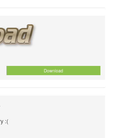
Download
4
y :(