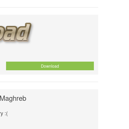
Download
u Maghreb
y :(