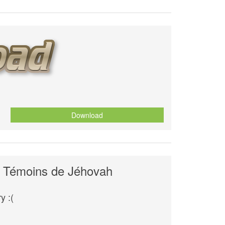
Download
ux Témoins de Jéhovah
y :(