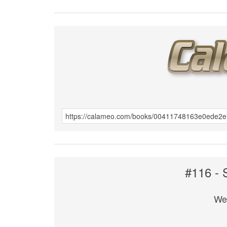
#116 -
We 