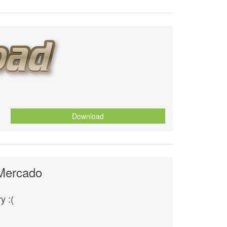
Download
Mercado
y :(