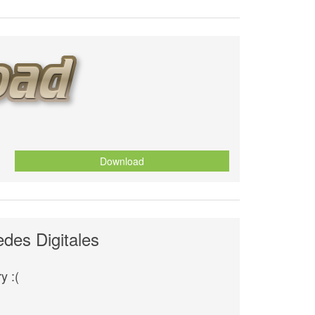
Download
des Digitales
y :(