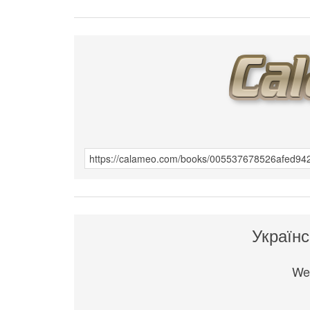
Україн
We 