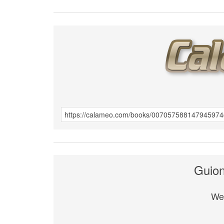
Guion
We 