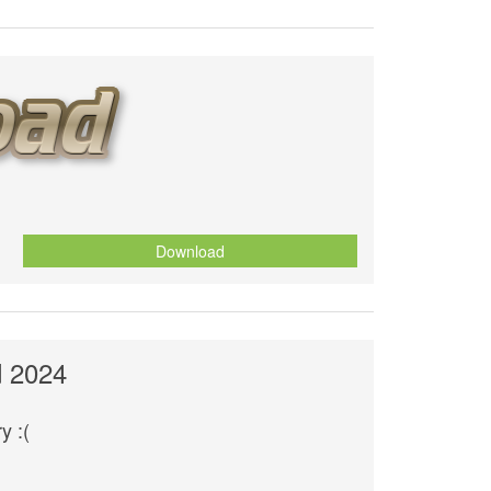
Download
d 2024
y :(